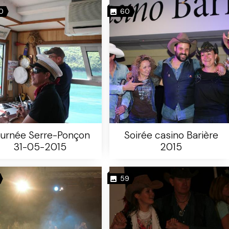
0
60
urnée Serre-Ponçon
Soirée casino Barière
31-05-2015
2015
59