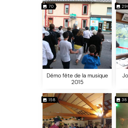
70
29
Démo fête de la musique
Jo
2015
158
38