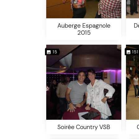
Auberge Espagnole
D
2015
15
151
Soirée Country VSB